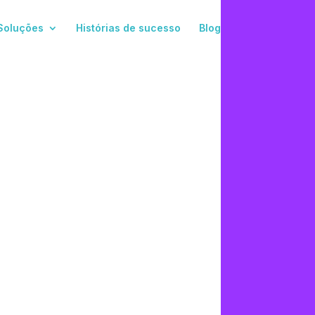
Soluções
Histórias de sucesso
Blog